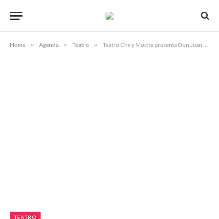
Home
»
Agenda
»
Teatro
»
Teatro Che y Moche presenta Don Juan en los infiernos
TEATRO