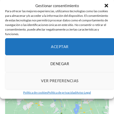
19/09/2025-00:00
Gestionar consentimiento
Para ofrecer las mejores experiencias, utilizamos tecnologías como las cookies
Finaliza:
para almacenar y/o acceder a la información del dispositivo. El consentimiento
18 enero-00:00
de estas tecnologías nos permitirá procesar datos como el comportamiento de
Categoría de Evento:
navegación o las identificaciones únicas en este sitio. No consentir o retirar el
consentimiento, puede afectar negativamente a ciertas características y
Exposiciones
funciones.
ACEPTAR
DENEGAR
Haz clic para aceptar cookies de marketing y
VER PREFERENCIAS
permitir este contenido
Política de cookies
Política de privacidad
Aviso Legal